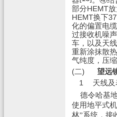
部分
HEMT
放
HEMT
换下
3
化的偏置电
过接收机噪
车，以及天
重新涂抹散
气纯度，压
(二)
望远
1
天线及
德令哈基
使用地平式机
林”系统，接