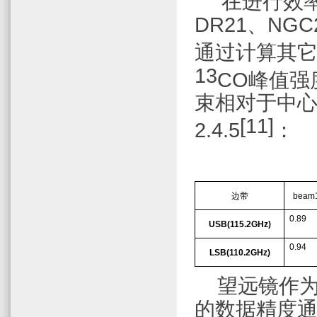
在进行效
DR21
、
NGC
通过计算其
13
CO
峰值强
束相对于中
[11]
2.4.5
：
边带
beam
0.89
USB
(115.2GHz)
0.94
LSB
(110.2GHz)
望远镜作
的数据精度