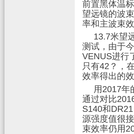
前置黑体温
望远镜的波
率和主波束
13.7
米
望
测试，由于
VENUS
进行
只有
42
？
，
效率得出的
用
2017
年
通过对比
201
S140
和
DR21
源强度值很
束效率仍用
2