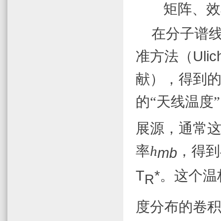
矩阵、效
在分子谱
准方法（
Ulic
献），得到
的“天线温度
展源，通常
率
h
，得到
mb
T
*
。这个温
R
度分布的卷