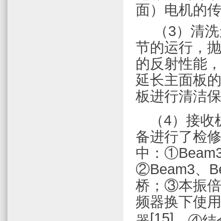
面）电机的
（
3
）清洗
节的运行，
的反射性能
延长主面板
板进行清洁
（
4
）
接收
备进行了检
中：①
Beam
②
Beam3
、
B
桥；③本振
频器换下使
[15]
器
。④结