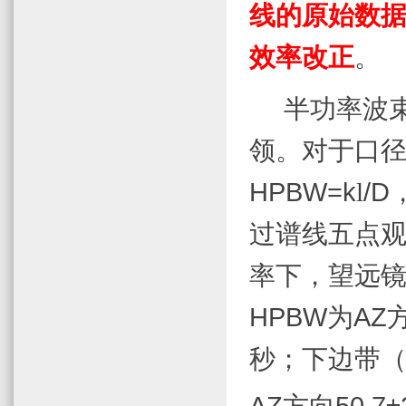
线的原始数
效率改正
。
半功率波
领。对于口
HPBW=k
l
/D
过谱线五点
率下，望远
HPBW
为
AZ
秒；下边带
AZ
方向
50.7±