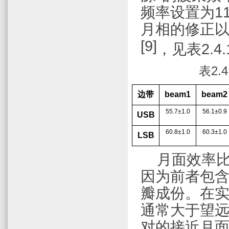
频率设置为
1
月相的修正
[9]
，
见表
2.4.
表
2.4
边带
beam1
beam2
55.7±1.0
56.1±0.9
USB
60.8±1.0
60.3±1.0
LSB
月面效率
因为前者包含
瓣成份。在实
通常大于望
对的接近月