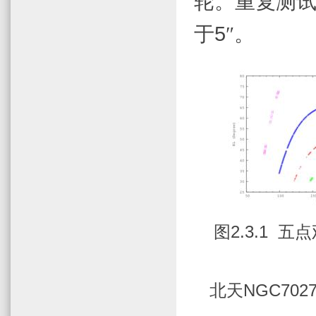
轮。重复测
于
5
″。
图
2.3.1
五点
北天
NGC702