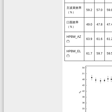
主波束效率
59.2
57.0
59.
（％）
口面效率
49.0
47.8
47.
（％）
HPBW_AZ
63.9
61.6
61.
(")
HPBW_EL
61.7
59.7
59.
(")