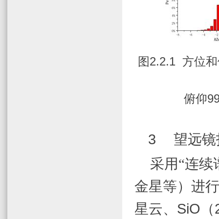
图
2.2.1
方位和
俯仰
9
3
望远镜
采用“连续
金星等）进行
星云、
SiO
（