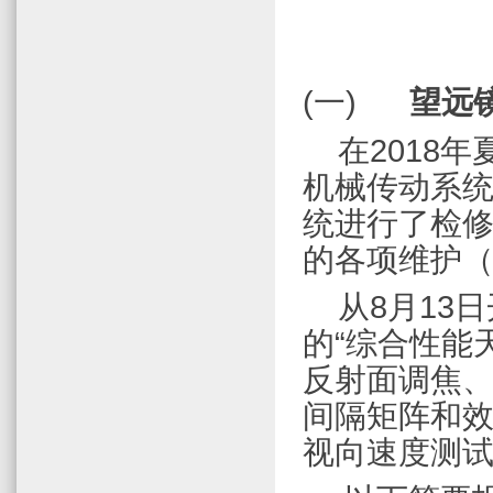
(一)
望远
在
2018
年
机械传动系
统进行了检
的各项维护
从
8
月
13
日
的
“
综合性能
反射面调焦
间隔矩阵和
视向速度测