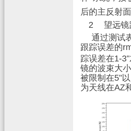
后的主反射
2
望远镜
通过测试
跟踪误差的
r
踪误差在
1-3"
镜的波束大
被限制在
5"
以
为天线在
AZ