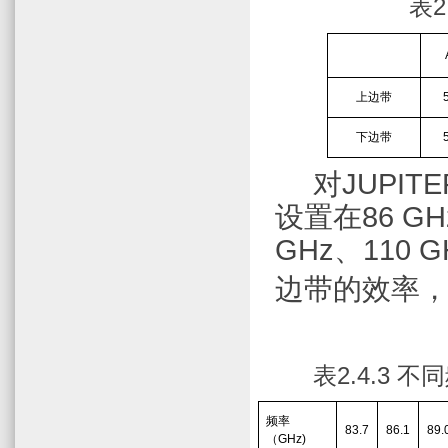
表
2
上边带
下边带
对
JUPITE
设置在
86 GH
GHz
、
110 G
边带的效率
表
2.4.3
不同
频率
83.7
86.1
89.
（
GHz)