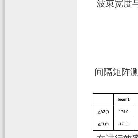
波束宽度
间隔矩阵
beam1
174.0
△
AZ
(")
-171.1
△
EL
(")