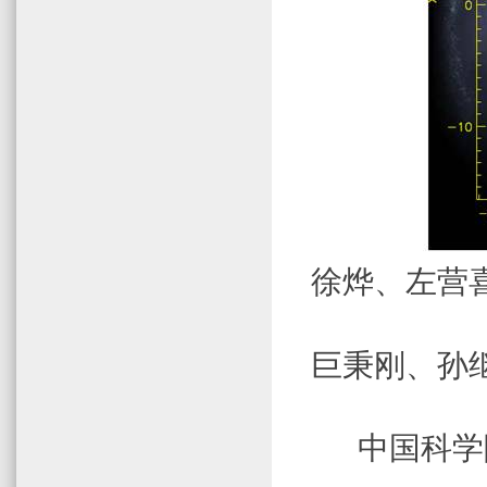
徐烨、左营
巨秉刚、孙
中国科学