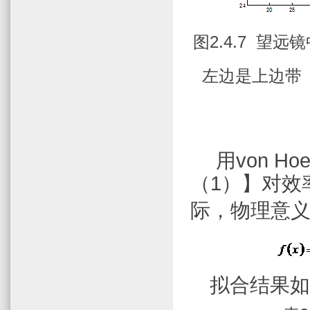
图
2.4.7
望远镜
左边是上边带
用
von Ho
（
1
）】对效
际，物理意
拟合结果如