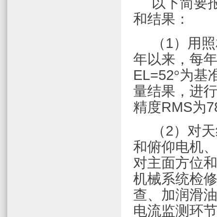
以下简要
和结果：
（
1
）用照
年以来，每
EL=52
°
为基
量结果，进
精度
RMS
为
7
（
2
）对天
和俯仰电机
对主面方位
机械系统检
查、加润滑
电流监测环