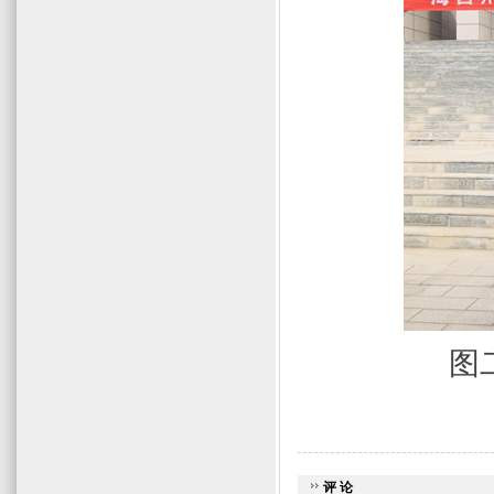
图
评 论